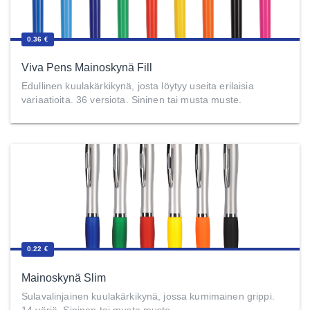
0.36 €
Viva Pens Mainoskynä Fill
Edullinen kuulakärkikynä, josta löytyy useita erilaisia
variaatioita. 36 versiota. Sininen tai musta muste.
0.22 €
Mainoskynä Slim
Sulavalinjainen kuulakärkikynä, jossa kumimainen grippi.
14 väriä. Sininen tai musta muste.