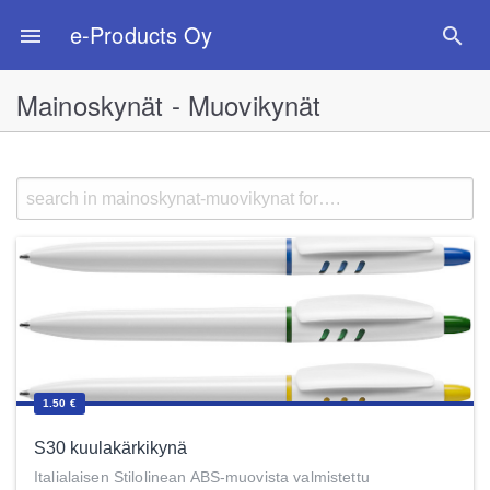
e-Products Oy
menu
search
Mainoskynät - Muovikynät
1.50 €
S30 kuulakärkikynä
Italialaisen Stilolinean ABS-muovista valmistettu