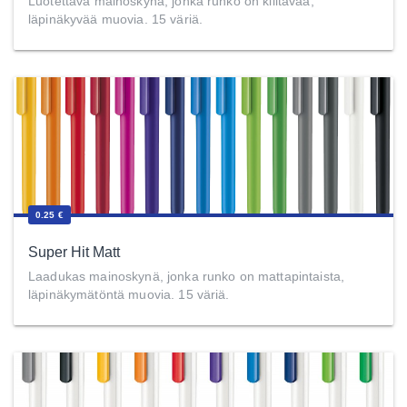
Luotettava mainoskynä, jonka runko on kiiltävää,
läpinäkyvää muovia. 15 väriä.
0.25 €
Super Hit Matt
Laadukas mainoskynä, jonka runko on mattapintaista,
läpinäkymätöntä muovia. 15 väriä.