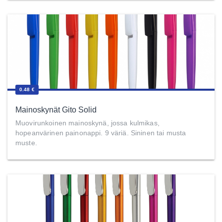
0.48 €
Mainoskynät Gito Solid
Muovirunkoinen mainoskynä, jossa kulmikas,
hopeanvärinen painonappi. 9 väriä. Sininen tai musta
muste.