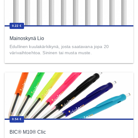
0.22 €
Mainoskynä Lio
Edullinen kuulakärkikynä, josta saatavana jopa 20
värivaihtoehtoa. Sininen tai musta muste.
0.54 €
BIC® M10® Clic