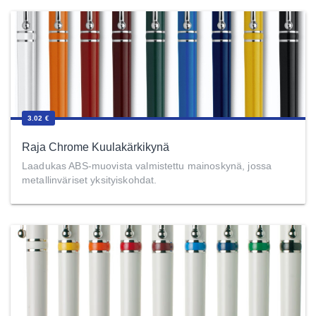
3.02 €
Raja Chrome Kuulakärkikynä
Laadukas ABS-muovista valmistettu mainoskynä, jossa
metallinväriset yksityiskohdat.