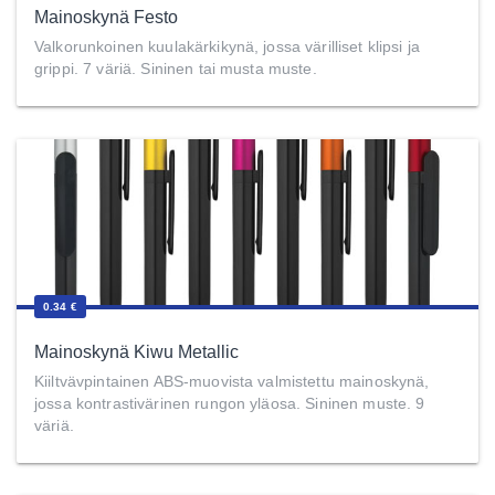
Mainoskynä Festo
Valkorunkoinen kuulakärkikynä, jossa värilliset klipsi ja
grippi. 7 väriä. Sininen tai musta muste.
0.34 €
Mainoskynä Kiwu Metallic
Kiiltvävpintainen ABS-muovista valmistettu mainoskynä,
jossa kontrastivärinen rungon yläosa. Sininen muste. 9
väriä.