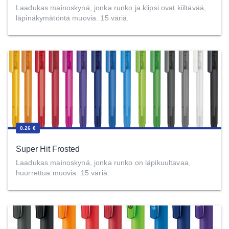
Laadukas mainoskynä, jonka runko ja klipsi ovat kiiltävää,
läpinäkymätöntä muovia. 15 väriä.
0.26 €
Super Hit Frosted
Laadukas mainoskynä, jonka runko on läpikuultavaa,
huurrettua muovia. 15 väriä.