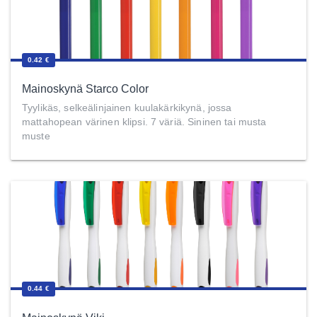
0.42 €
Mainoskynä Starco Color
Tyylikäs, selkeälinjainen kuulakärkikynä, jossa
mattahopean värinen klipsi. 7 väriä. Sininen tai musta
muste
0.44 €