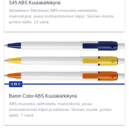
S45 ABS Kuulakärkikynä
Italialaisen Stilolinean ABS-muovista valmistettu
mainoskynä, jossa kontrastivärinen klipsi. Sininen muste,
jumbo-säiliö. 13 väriä.
1.56 €
Baron Color ABS Kuulakärkikynä
ABS-muovista valmistettu mainoskynä, jossa
kontrastiväriset klipsi ja kärkiosa. Sininen muste, jumbo-
säiliö. 7 väriä.