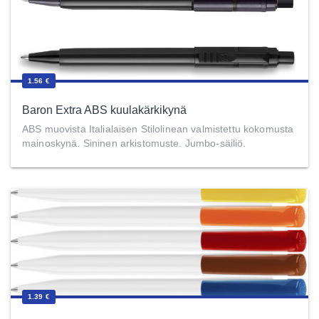
1.56 €
Baron Extra ABS kuulakärkikynä
ABS muovista Italialaisen Stilolinean valmistettu kokomusta
mainoskynä. Sininen arkistomuste. Jumbo-säiliö.
1.39 €