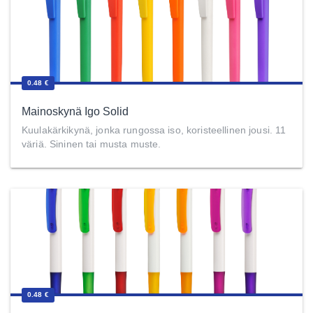
0.48 €
Mainoskynä Igo Solid
Kuulakärkikynä, jonka rungossa iso, koristeellinen jousi. 11
väriä. Sininen tai musta muste.
0.48 €