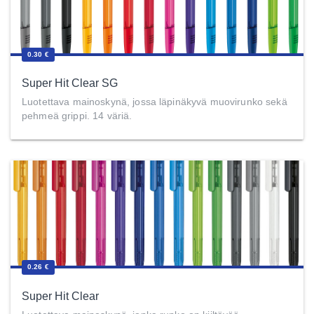
0.30 €
Super Hit Clear SG
Luotettava mainoskynä, jossa läpinäkyvä muovirunko sekä
pehmeä grippi. 14 väriä.
0.26 €
Super Hit Clear