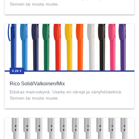
Sininen tai musta muste.
0.28 €
Rico Solid/Valkoinen/Mix
Edukas mainoskynä. Useita eri värejä ja väriyhdistelmiä.
Sininen tai musta muste.