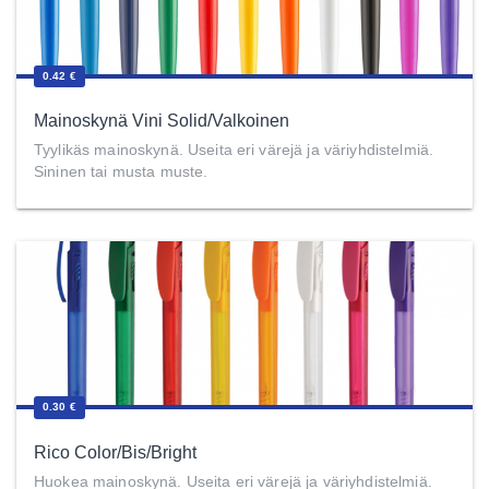
0.42 €
Mainoskynä Vini Solid/Valkoinen
Tyylikäs mainoskynä. Useita eri värejä ja väriyhdistelmiä.
Sininen tai musta muste.
0.30 €
Rico Color/Bis/Bright
Huokea mainoskynä. Useita eri värejä ja väriyhdistelmiä.