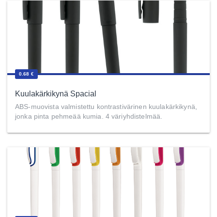
0.68 €
Kuulakärkikynä Spacial
ABS-muovista valmistettu kontrastivärinen kuulakärkikynä,
jonka pinta pehmeää kumia. 4 väriyhdistelmää.