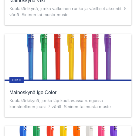
Mainoskynä Viki
Kuulakärlikynä, jonka valkoinen runko ja värilliset aksentit. 8
väriä. Sininen tai musta muste.
0.52 €
Mainoskynä Igo Color
Kuulakärkikynä, jonka läpikuultavassa rungossa
koristeellinen jousi. 7 väriä. Sininen tai musta muste.