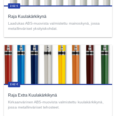
2.62 €
Raja Kuulakärkikynä
Laadukas ABS-muovista valmistettu mainoskynä, jossa
metallinväriset yksityiskohdat.
2.62 €
Raja Extra Kuulakärkikynä
Kirkaanvärinen ABS-muovista valmistettu kuulakärkikynä,
jossa metallinväriset tehosteet.