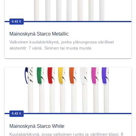
0.42 €
Mainoskynä Starco Metallic
Valkoinen kuulakärkikynä, jonka ylärungossa värilliset
akstentit. 7 väriä. Sininen tai musta muste.
0.42 €
Mainoskynä Starco White
Kuulakärkikynä, jossa valkoinen runko ja värillinen klipsi. 8