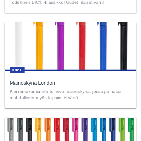
Todellinen BIC® -klassikko! Uudet, iloiset värit!
0.32 €
Mainoskynä London
Kierremekanismilla toimiva mainoskynä, jossa painatus
mahdollinen myös klipsiin. 6 väriä.