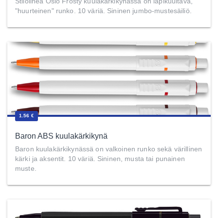
Stilolinea Oslo Frosty kuulakärkikynässä on läpikuultava,
"huurteinen" runko. 10 väriä. Sininen jumbo-mustesäiliö.
1.56 €
Baron ABS kuulakärkikynä
Baron kuulakärkikynässä on valkoinen runko sekä värillinen
kärki ja aksentit. 10 väriä. Sininen, musta tai punainen
muste.