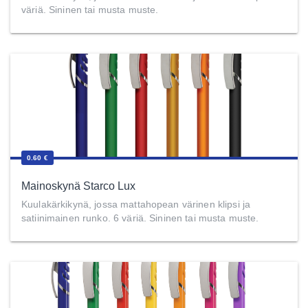
väriä. Sininen tai musta muste.
0.60 €
Mainoskynä Starco Lux
Kuulakärkikynä, jossa mattahopean värinen klipsi ja
satiinimainen runko. 6 väriä. Sininen tai musta muste.