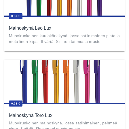
0.80 €
Mainoskynä Leo Lux
Muovirunkoinen kuulakärkikynä, jossa satiinimainen pinta ja
metallinen klipsi. 8 väriä. Sininen tai musta muste.
0.58 €
Mainoskynä Toro Lux
Muovirunkoinen mainoskynä, jossa satiinimainen, pehmeä
pinta. 8 väriä. Sininen tai musta muste.