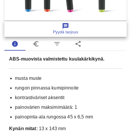
message
Pyydä tarjous
info
euro_symbol
filter_list
share
ABS-muovista valmistettu kuulakärkikynä.
musta muste
rungon pinnassa kumipinnoite
kontrastiväriset aksentit
painovärien maksimimäärä: 1
painopinta-ala rungossa 45 x 6,5 mm
Kynän mitat:
13 x 143 mm