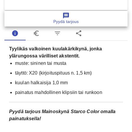
message
Pyydä tarjous
info
euro_symbol
filter_list
share
Tyylikäs valkoinen kuulakärkikynä, jonka
ylärungossa värilliset akstentit.
muste: sininen tai musta
täyttö: X20 (kirjoituspituus n. 1,5 km)
kuulan halkaisija 1,0 mm
painatus mahdollinen klipsiin tai runkoon
Pyydä tarjous Mainoskynä Starco Color omalla
painatuksella!