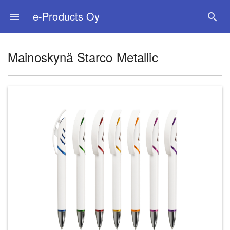
e-Products Oy
menu
search
Mainoskynä Starco Metallic