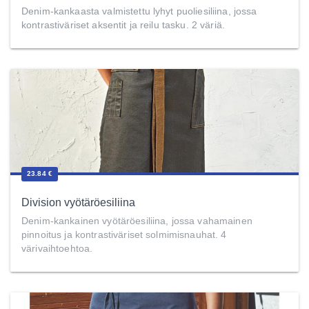
Denim-kankaasta valmistettu lyhyt puoliesiliina, jossa
kontrastiväriset aksentit ja reilu tasku. 2 väriä.
23.84 €
Division vyötäröesiliina
Denim-kankainen vyötäröesiliina, jossa vahamainen
pinnoitus ja kontrastiväriset solmimisnauhat. 4
värivaihtoehtoa.