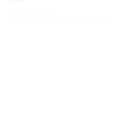
Lyhyet Colors-esiliinat
Lyhyt tarjoilijan esiliina, jossa kolme tilavaa avointa taskua.
28 väriä. 60 x 33 cm (L x K).
11.58 €
Puolipitkä esiliina Colors
Taskuton polven yläpuolelle yltävä esiliina. 40 väriä. 70x50
cm.