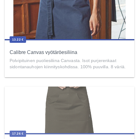
13.22 €
Calibre Canvas vyötäröesiliina
Polvipituinen puoliesiliina Canvasta. Isot purjerenkaat
sidontanauhojen kiinnityskohdissa. 100% puuvilla. 8 väriä.
17.26 €