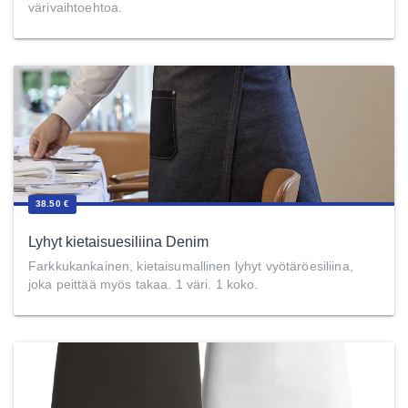
värivaihtoehtoa.
38.50 €
Lyhyt kietaisuesiliina Denim
Farkkukankainen, kietaisumallinen lyhyt vyötäröesiliina,
joka peittää myös takaa. 1 väri. 1 koko.