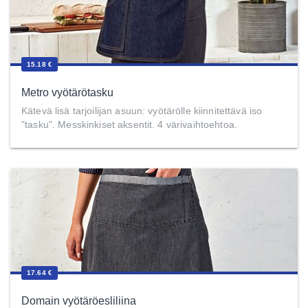
15.18 €
Metro vyötärötasku
Kätevä lisä tarjoilijan asuun: vyötärölle kiinnitettävä iso
"tasku". Messkinkiset aksentit. 4 värivaihtoehtoa.
17.64 €
Domain vyötäröesliliina