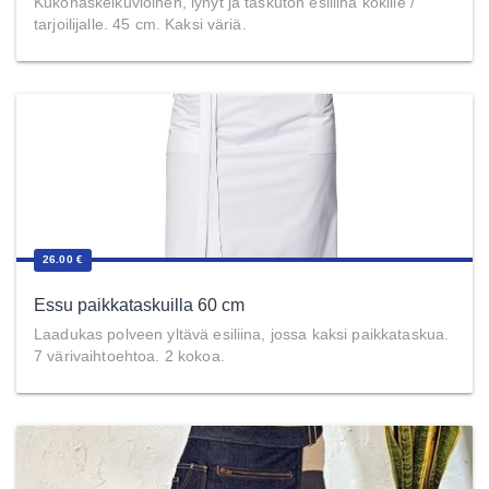
Kukonaskelkuvioinen, lyhyt ja taskuton esiliina kokille /
tarjoilijalle. 45 cm. Kaksi väriä.
26.00 €
Essu paikkataskuilla 60 cm
Laadukas polveen yltävä esiliina, jossa kaksi paikkataskua.
7 värivaihtoehtoa. 2 kokoa.