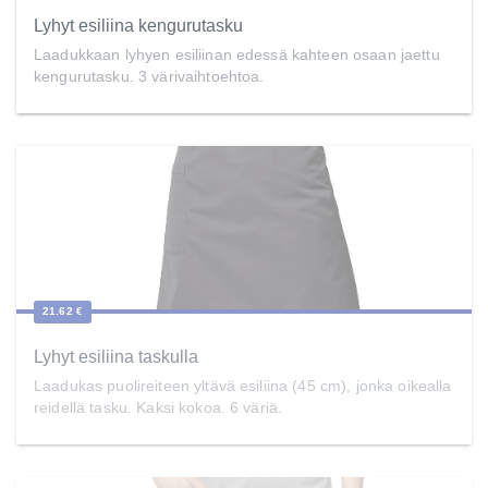
Lyhyt esiliina kengurutasku
Laadukkaan lyhyen esiliinan edessä kahteen osaan jaettu
kengurutasku. 3 värivaihtoehtoa.
21.62 €
Lyhyt esiliina taskulla
Laadukas puolireiteen yltävä esiliina (45 cm), jonka oikealla
reidellä tasku. Kaksi kokoa. 6 väriä.