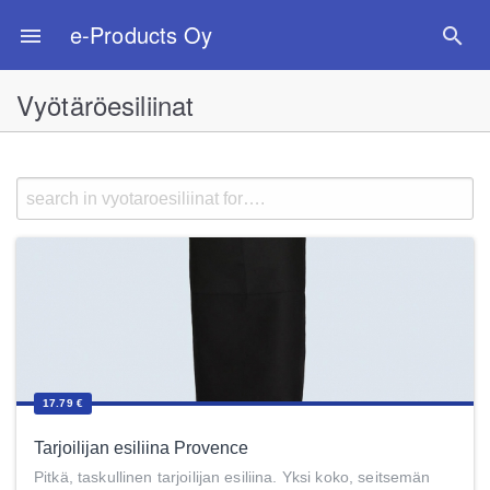
e-Products Oy
menu
search
Vyötäröesiliinat
17.79 €
Tarjoilijan esiliina Provence
Pitkä, taskullinen tarjoilijan esiliina. Yksi koko, seitsemän