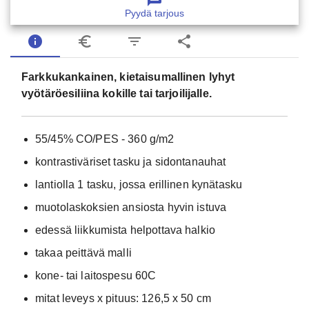
Pyydä tarjous
info
euro_symbol
filter_list
share
Farkkukankainen, kietaisumallinen lyhyt
vyötäröesiliina kokille tai tarjoilijalle.
55/45% CO/PES - 360 g/m2
kontrastiväriset tasku ja sidontanauhat
lantiolla 1 tasku, jossa erillinen kynätasku
muotolaskoksien ansiosta hyvin istuva
edessä liikkumista helpottava halkio
takaa peittävä malli
kone- tai laitospesu 60C
mitat leveys x pituus: 126,5 x 50 cm