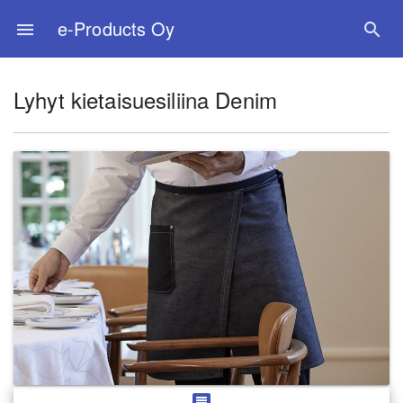
e-Products Oy
menu
search
Lyhyt kietaisuesiliina Denim
message