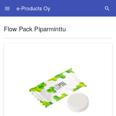
e-Products Oy
menu
search
Flow Pack Piparminttu