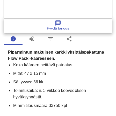
message
Pyydä tarjous
info
euro_symbol
filter_list
share
Piparmintun makuinen karkki yksittäispakattuna
Flow Pack -kääreeseen.
Koko kääreen peittävä painatus.
Mitat: 47 x 15 mm
Säilyvyys: 36 kk
Toimitusaika: n. 5 viikkoa koevedoksen
hyväksynnästä.
Minimitilausmäärä 33750 kpl