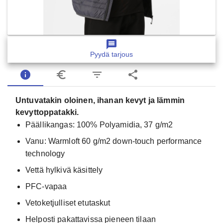
message
Pyydä tarjous
info
euro_symbol
filter_list
share
Untuvatakin oloinen, ihanan kevyt ja lämmin
kevyttoppatakki.
Päällikangas: 100% Polyamidia, 37 g/m2
Vanu: Warmloft 60 g/m2 down-touch performance
technology
Vettä hylkivä käsittely
PFC-vapaa
Vetoketjulliset etutaskut
Helposti pakattavissa pieneen tilaan