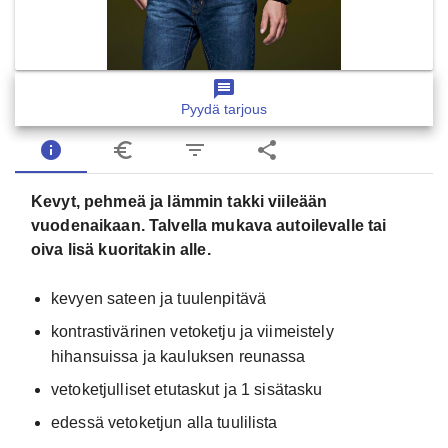
message
Pyydä tarjous
info
euro_symbol
filter_list
share
Kevyt, pehmeä ja lämmin takki viileään
vuodenaikaan. Talvella mukava autoilevalle tai
oiva lisä kuoritakin alle.
kevyen sateen ja tuulenpitävä
kontrastivärinen vetoketju ja viimeistely
hihansuissa ja kauluksen reunassa
vetoketjulliset etutaskut ja 1 sisätasku
edessä vetoketjun alla tuulilista