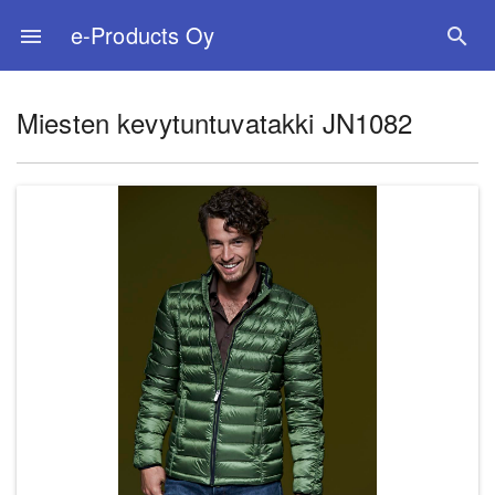
e-Products Oy
menu
search
Miesten kevytuntuvatakki JN1082