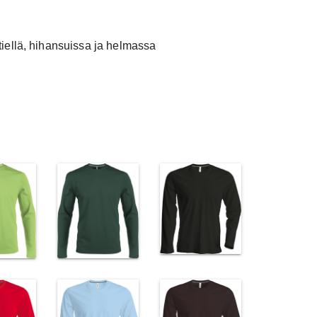
100 kpl
12.5
iellä, hihansuissa ja helmassa
200 kpl 11.8