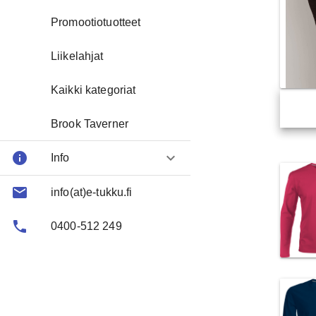
Promootiotuotteet
Liikelahjat
Kaikki kategoriat
Brook Taverner
info
keyboard_arrow_down
Info
email
About us
info(at)e-tukku.fi
phone
FAQ
0400-512 249
Contact
Toimitusehtoja