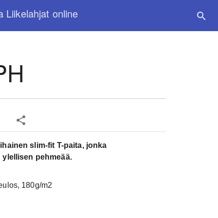
a Liikelahjat online
search
 PH
share
ainen slim-fit T-paita, jonka
Kpl-hinta:
1
 ylellisen pehmeää.
Määrä:
20 kp
eulos, 180g/m2
Määräalen
50 kpl 13.18