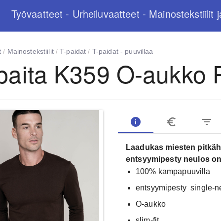
Työvaatteet - Urheiluvaatteet - Mainostekstiilit j
t
/
Mainostekstiilit
/
T-paidat
/
T-paidat - puuvillaa
paita K359 O-aukko
info
euro_symbol
filter_list
Laadukas miesten pitkähih
entsyymipesty neulos on
100% kampapuuvilla
entsyymipesty single-n
O-aukko
slim-fit