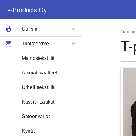
e-Products Oy
e-Products Oy
menu
whatshot
keyboard_arrow_down
Uutisia
Tuottee
T-
shopping_cart
keyboard_arrow_down
Organic T-paidat
Tuotteemme
Puuvillaiset Mainoskassit Edullisesti
Mainostekstiilit
Maaliskuun tarjous - Metallikynät
Ammattivaatteet
Asquith & Fox Polo Collection
Urheilutekstiilit
Lisää uutisia
Kassit - Laukut
Sateenvarjot
Kynät