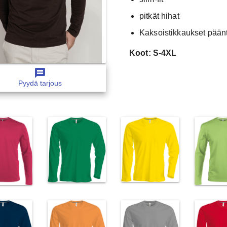
pitkät hihat
Kaksoistikkaukset päänt
Koot: S-4XL
message
Pyydä tarjous