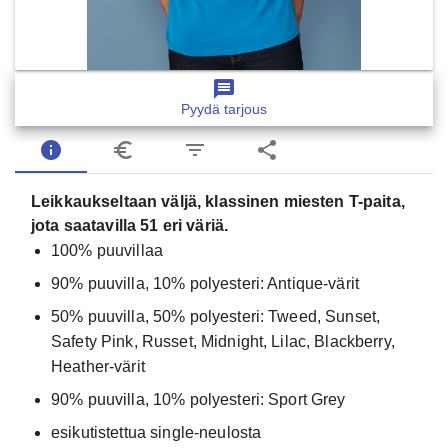
message
Pyydä tarjous
info
euro_symbol
filter_list
share
Leikkaukseltaan väljä, klassinen miesten T-paita,
jota saatavilla 51 eri väriä.
100% puuvillaa
90% puuvilla, 10% polyesteri: Antique-värit
50% puuvilla, 50% polyesteri: Tweed, Sunset,
Safety Pink, Russet, Midnight, Lilac, Blackberry,
Heather-värit
90% puuvilla, 10% polyesteri: Sport Grey
esikutistettua single-neulosta