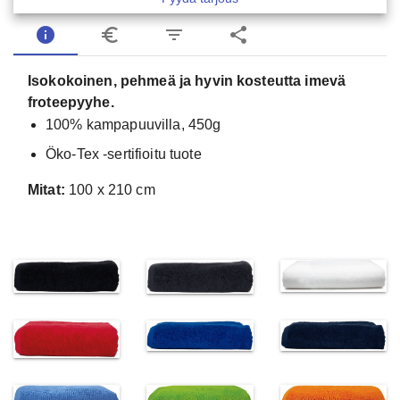
info
euro_symbol
filter_list
share
Isokokoinen, pehmeä ja hyvin kosteutta imevä
froteepyyhe.
100% kampapuuvilla, 450g
Öko-Tex -sertifioitu tuote
Mitat:
100 x 210 cm