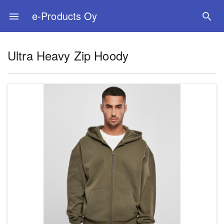
e-Products Oy
menu
search
Ultra Heavy Zip Hoody