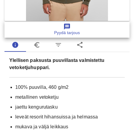
message
Pyydä tarjous
info
euro_symbol
filter_list
share
Ylellisen paksusta puuvillasta valmistettu
vetoketjuhuppari.
100% puuvilla, 460 g/m2
metallinen vetoketju
jaettu kengurutasku
leveät resorit hihansuissa ja helmassa
mukava ja väljä leikkaus