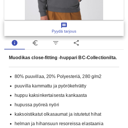
message
Pyydä tarjous
info
euro_symbol
filter_list
share
Muodikas close-fitting -huppari BC-Collectionilta.
80% puuvillaa, 20% Polyesteriä, 280 g/m2
puuvilla kammattu ja pyörökehrätty
huppu kaksinkertaisesta kankaasta
hupussa pyöreä nyöri
kaksoistikatut olkasaumat ja istutetut hihat
helman ja hihansuun resoreissa elastaania