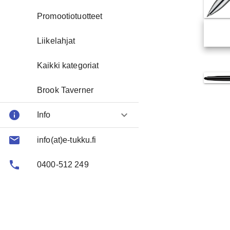
Promootiotuotteet
Liikelahjat
Kaikki kategoriat
Brook Taverner
info
keyboard_arrow_down
Info
email
About us
info(at)e-tukku.fi
phone
FAQ
0400-512 249
Contact
Toimitusehtoja