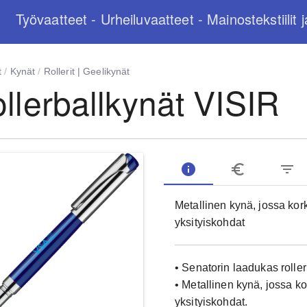
Työvaatteet - Urheiluvaatteet - Mainostekstiilit j
t
/
Kynät
/
Rollerit | Geelikynät
llerballkynät VISIR
info
euro_symbol
filter_list
Metallinen kynä, jossa kor
yksityiskohdat
• Senatorin laadukas roller
• Metallinen kynä, jossa k
yksityiskohdat.