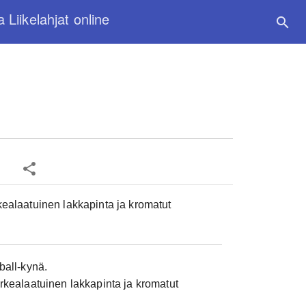
a Liikelahjat online
search
share
kealaatuinen lakkapinta ja kromatut
Kpl-hinta:
5
Määrä:
50 kp
ball-kynä.
Määräalen
orkealaatuinen lakkapinta ja kromatut
100 kpl 5.47