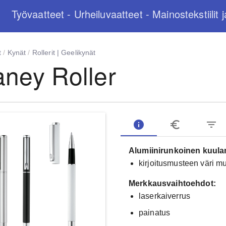
Työvaatteet - Urheiluvaatteet - Mainostekstiilit j
t
/
Kynät
/
Rollerit | Geelikynät
ney Roller
info
euro_symbol
filter_list
Alumiinirunkoinen kuul
kirjoitusmusteen väri m
Merkkausvaihtoehdot:
laserkaiverrus
painatus