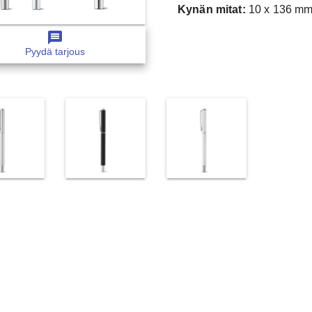
Kynän mitat:
10 x 136 m
message
Pyydä tarjous