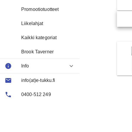
Promootiotuotteet
Liikelahjat
Kaikki kategoriat
Brook Taverner
info
keyboard_arrow_down
Info
email
About us
info(at)e-tukku.fi
phone
FAQ
0400-512 249
Contact
Toimitusehtoja