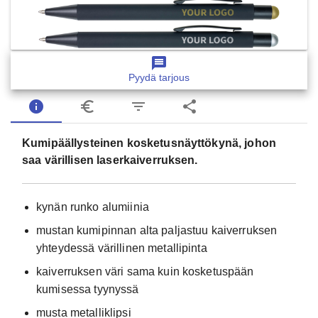
message
Pyydä tarjous
info
euro_symbol
filter_list
share
Kumipäällysteinen kosketusnäyttökynä, johon
saa värillisen laserkaiverruksen.
kynän runko alumiinia
mustan kumipinnan alta paljastuu kaiverruksen
yhteydessä värillinen metallipinta
kaiverruksen väri sama kuin kosketuspään
kumisessa tyynyssä
musta metalliklipsi