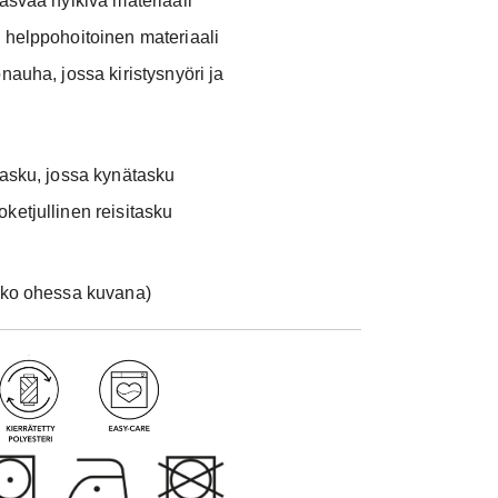
rasvaa hylkivä materiaali
Määräalen
a helppohoitoinen materiaali
10 kpl 37.70
önauha, jossa kiristysnyöri ja
25 kpl
35.82
tasku, jossa kynätasku
ketjullinen reisitasku
kko ohessa kuvana)