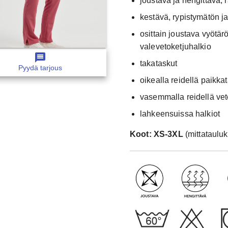
joustava ja hengittävä, 
kestävä, rypistymätön j
osittain joustava vyötär
valevetoketjuhalkio
message
takataskut
Pyydä tarjous
oikealla reidellä paikka
vasemmalla reidellä veto
lahkeensuissa halkiot
Koot: XS-3XL
(mittataulu