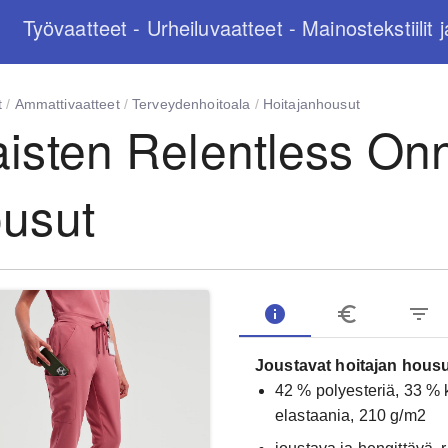
Työvaatteet - Urheiluvaatteet - Mainostekstiilit j
t
/
Ammattivaatteet
/
Terveydenhoitoala
/
Hoitajanhousut
isten Relentless On
usut
info
euro_symbol
filter_list
Joustavat hoitajan housut
42 % polyesteriä, 33 % k
elastaania, 210 g/m2