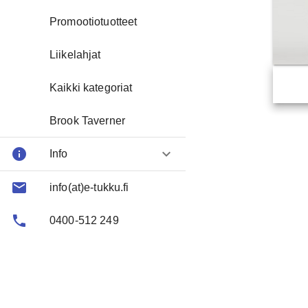
Promootiotuotteet
Liikelahjat
Kaikki kategoriat
Brook Taverner
info
keyboard_arrow_down
Info
email
About us
info(at)e-tukku.fi
phone
FAQ
0400-512 249
Contact
Toimitusehtoja