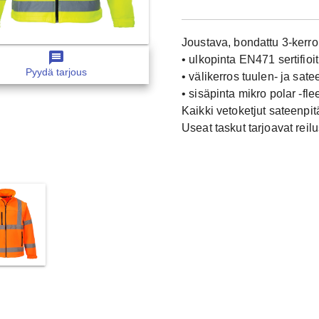
Joustava, bondattu 3-kerro
message
• ulkopinta EN471 sertifioi
Pyydä tarjous
• välikerros tuulen- ja sat
• sisäpinta mikro polar -fl
Kaikki vetoketjut sateenpit
Useat taskut tarjoavat reilus