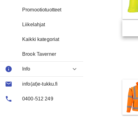
Promootiotuotteet
Liikelahjat
Kaikki kategoriat
Brook Taverner
info
keyboard_arrow_down
Info
email
About us
info(at)e-tukku.fi
phone
FAQ
0400-512 249
Contact
Toimitusehtoja