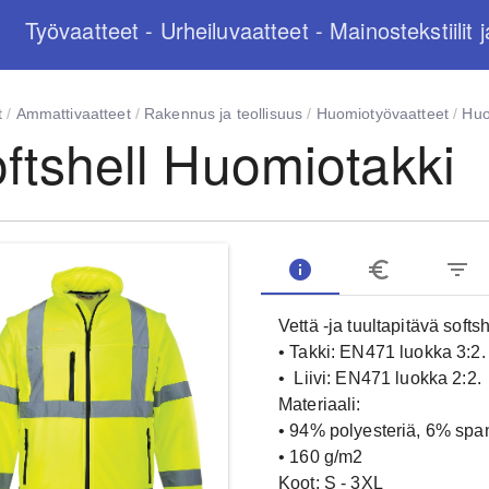
Työvaatteet - Urheiluvaatteet - Mainostekstiilit j
t
/
Ammattivaatteet
/
Rakennus ja teollisuus
/
Huomiotyövaatteet
/
Huo
ftshell Huomiotakki
info
euro_symbol
filter_list
Vettä -ja tuultapitävä softsh
• Takki: EN471 luokka 3:2.
• Liivi: EN471 luokka 2:2.
Materiaali:
• 94% polyesteriä, 6% sp
• 160 g/m2
Koot: S - 3XL