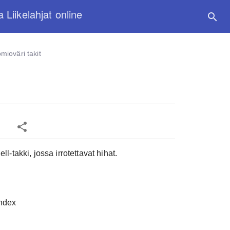
a Liikelahjat online
search
mioväri takit
share
ell-takki, jossa irrotettavat hihat.
Kpl-hinta:
8
Määrä:
1 kpl
Määräalen
andex
10 kpl 82.29