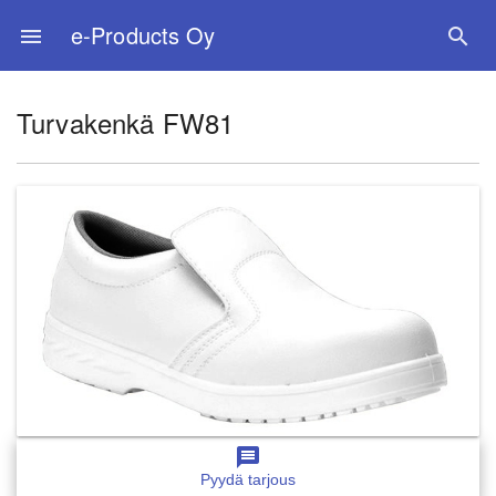
e-Products Oy
menu
search
Turvakenkä FW81
message
Pyydä tarjous