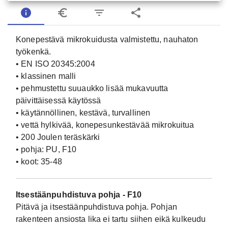
info
euro_symbol
filter_list
share
Konepestävä mikrokuidusta valmistettu, nauhaton
työkenkä.
• EN ISO 20345:2004
• klassinen malli
• pehmustettu suuaukko lisää mukavuutta
päivittäisessä käytössä
• käytännöllinen, kestävä, turvallinen
• vettä hylkivää, konepesunkestävää mikrokuitua
• 200 Joulen teräskärki
• pohja: PU, F10
• koot: 35-48
Itsestäänpuhdistuva pohja - F10
Pitävä ja itsestäänpuhdistuva pohja. Pohjan
rakenteen ansiosta lika ei tartu siihen eikä kulkeudu