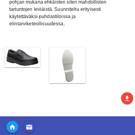
pohjan mukana ehkäisten siten mahdollisten
tartuntojen leviäistä. Suunniteltu erityisesti
käytettäväksi puhdastiloissa ja
elintarviketeollisuudessa.
file_download
home
email