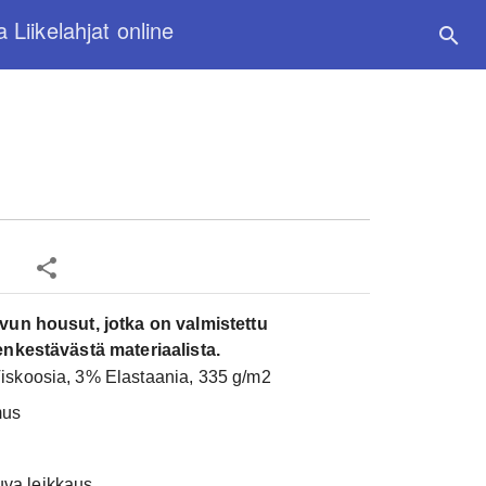
a Liikelahjat online
search
share
un housut, jotka on valmistettu
Kpl-hinta:
4
nkestävästä materiaalista.
Määrä:
1 kpl
iskoosia, 3% Elastaania, 335 g/m2
mus
Määräalen
10 kpl 42.28
tuva leikkaus