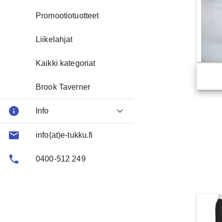
Promootiotuotteet
Liikelahjat
Kaikki kategoriat
Brook Taverner
info
keyboard_arrow_down
Info
email
About us
info(at)e-tukku.fi
phone
FAQ
0400-512 249
Contact
Toimitusehtoja