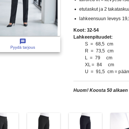
etutaskut ja 2 takatasku
lahkeensuun leveys 19,
Koot: 32-54
Lahkeenpituudet:
message
S = 68,5 cm
Pyydä tarjous
R = 73,5 cm
L = 79 cm
XL = 84 cm
U = 91,5 cm = pää
Huom! Koosta 50 alkaen 