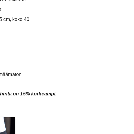
20 kpl
40.05
a
5 cm, koko 40
rmäämätön
hinta on 15% korkeampi.