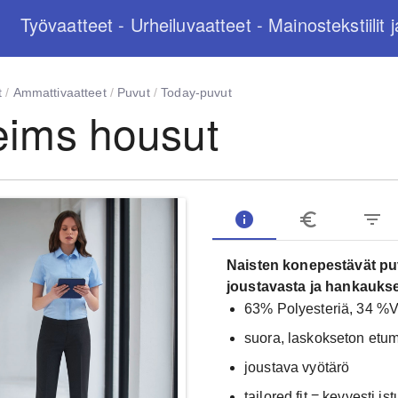
Työvaatteet - Urheiluvaatteet - Mainostekstiilit j
t
/
Ammattivaatteet
/
Puvut
/
Today-puvut
ims housut
info
euro_symbol
filter_list
Naisten konepestävät puv
joustavasta ja hankaukse
63% Polyesteriä, 34 %V
suora, laskokseton etu
joustava vyötärö
tailored fit = kevyesti is