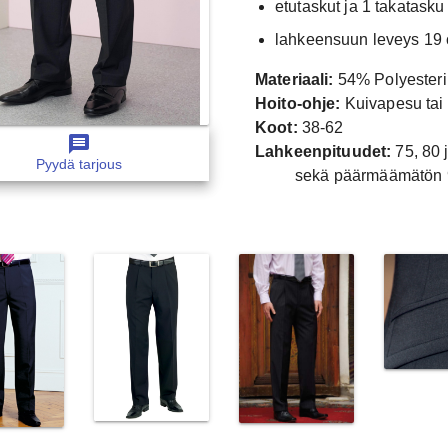
etutaskut ja 1 takatasku
lahkeensuun leveys 19 
Materiaali:
54% Polyesteri,
Hoito-ohje:
Kuivapesu tai
Koot:
38-62
message
Lahkeenpituudet:
75, 80 
Pyydä tarjous
sekä päärmäämätön 