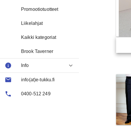
Promootiotuotteet
Liikelahjat
Kaikki kategoriat
Brook Taverner
info
keyboard_arrow_down
Info
email
About us
info(at)e-tukku.fi
phone
FAQ
0400-512 249
Contact
Toimitusehtoja