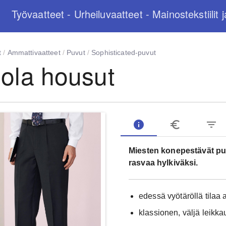
Työvaatteet - Urheiluvaatteet - Mainostekstiilit j
t
/
Ammattivaatteet
/
Puvut
/
Sophisticated-puvut
ola housut
info
euro_symbol
filter_list
Miesten konepestävät puvu
rasvaa hylkiväksi.
edessä vyötäröllä tilaa 
klassionen, väljä leikka