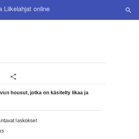
a Liikelahjat online
search
share
n housut, jotka on käsitelty likaa ja
Kpl-hinta:
7
Määrä:
3 kpl
antavat laskokset
Määräalen
us
3 kpl 70.43 