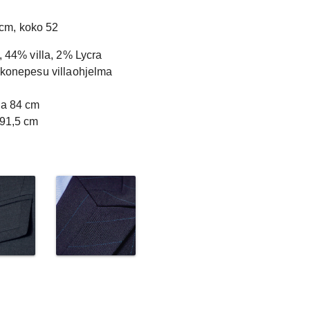
12 kpl
68.63
cm, koko 52
 44% villa, 2% Lycra
 konepesu villaohjelma
ja 84 cm
91,5 cm