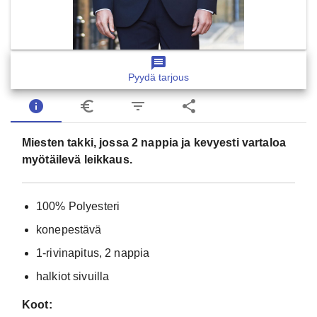
message
Pyydä tarjous
info
euro_symbol
filter_list
share
Miesten takki, jossa 2 nappia ja kevyesti vartaloa
myötäilevä leikkaus.
100% Polyesteri
konepestävä
1-rivinapitus, 2 nappia
halkiot sivuilla
Koot: