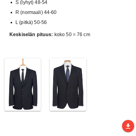
S (lyhyt) 48-54
R (normaali) 44-60
L (pitkä) 50-56
Keskiselän pituus:
koko 50 = 76 cm
file_download