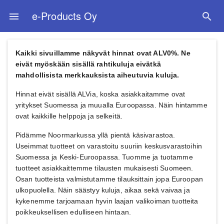
e-Products Oy
menu
search
Kaikki sivuillamme näkyvät hinnat ovat ALV0%. Ne
eivät myöskään sisällä rahtikuluja eivätkä
mahdollisista merkkauksista aiheutuvia kuluja.
Hinnat eivät sisällä ALVia, koska asiakkaitamme ovat
yritykset Suomessa ja muualla Euroopassa. Näin hintamme
ovat kaikkille helppoja ja selkeitä.
Pidämme Noormarkussa yllä pientä käsivarastoa.
Useimmat tuotteet on varastoitu suuriin keskusvarastoihin
Suomessa ja Keski-Euroopassa. Tuomme ja tuotamme
tuotteet asiakkaittemme tilausten mukaisesti Suomeen.
Osan tuotteista valmistutamme tilauksittain jopa Euroopan
ulkopuolella. Näin säästyy kuluja, aikaa sekä vaivaa ja
kykenemme tarjoamaan hyvin laajan valikoiman tuotteita
poikkeuksellisen edulliseen hintaan.