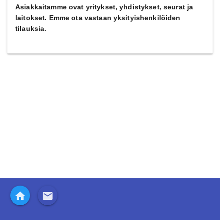
Asiakkaitamme ovat yritykset, yhdistykset, seurat ja
laitokset. Emme ota vastaan yksityishenkilöiden
tilauksia.
home
email